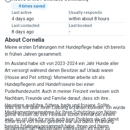
4 times saved
Last active
Usually responds
4 days ago
within about 8 hours
Last contacted
Last booked
8 days ago
-
About Cornelia
Meine ersten Erfahrungen mit Hundepflege habe ich bereits
in frühen Jahren gesammelt.
Im Ausland habe ich von 2023-2024 ein Jahr Hunde aller
Art versorgt während deren Besitzer auf Urlaub waren
(House and Pet sitting). Momentan arbeite ich als
Hundepflegerin und Hundefriseurin bei einer
Pudelhundezucht. Auch in meiner Freizeit verlassen sich
Nachbarn, Freunde und Familie darauf, dass ich ihre
Haustiere ausführe, füttere, bade und frisiere. Sollte
Was Sie mir über Ihren Liebling erzählen könnten: Ich würde
Medikamenteneinnahme für Ihren Schützling von Nöten
gerne wissen ob Ihre Fellnase schon einmal bei einem
sein, so ist dies für mich auch kein Problem da ich damit
Sitter bzw von Ihnen getrennt war und damit Erfahrung
bereits Erfahrung gesammelt habe. Ihnen und Ihrem
gesammelt hat? Ausserdem interessiert es mich zu