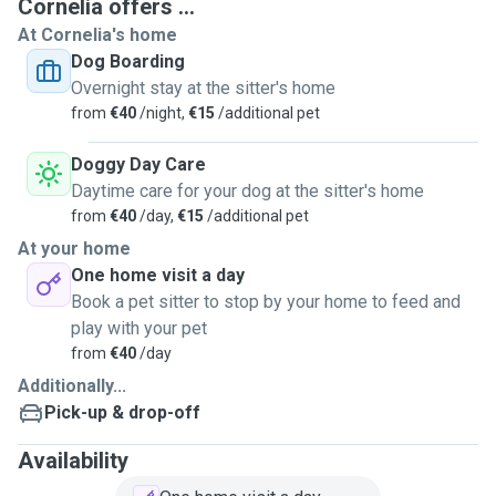
the house.
Cornelia offers ...
comfortable as possible. I also have experience with birds
At Cornelia's home
(especially zebra finches) and rodents (hamsters, fancy
Dog Boarding
gerbils, guinea pigs, rabbits, and chinchillas) as I once kept
Overnight stay at the sitter's home
these small animals myself. I have also worked in horse
from
€40
/night,
€15
/additional pet
and farm animal care. For example, I spent several months
helping out on farms in Australia and New Zealand, where I
Doggy Day Care
looked after horses, sheep, and some cows, among other
Daytime care for your dog at the sitter's home
things.
from
€40
/day,
€15
/additional pet
At your home
One home visit a day
Book a pet sitter to stop by your home to feed and
play with your pet
from
€40
/day
Additionally...
Pick-up & drop-off
Availability