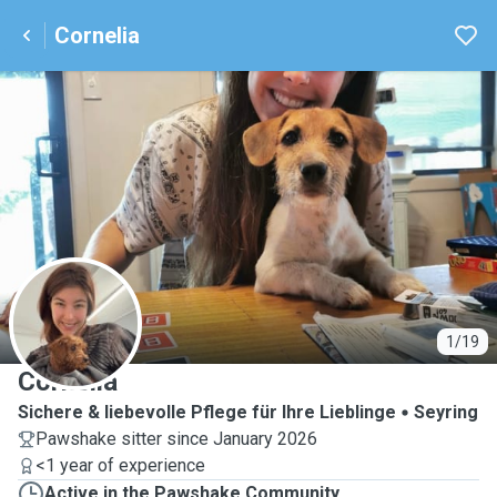
Cornelia
C
1/19
Cornelia
Sichere & liebevolle Pflege für Ihre Lieblinge
Seyring
Pawshake sitter since January 2026
<1 year of experience
Active in the Pawshake Community