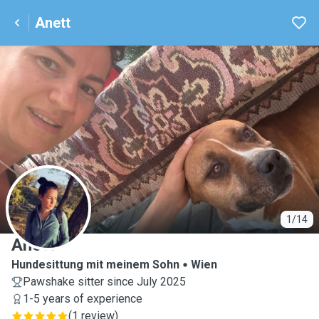
Anett
A
1/14
Anett
Hundesittung mit meinem Sohn
Wien
Pawshake sitter since July 2025
1-5 years of experience
(
1 review
)