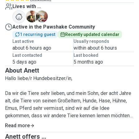
Lives with ...
P
T
Active in the Pawshake Community
1 recurring guest
Recently updated calendar
Last active
Usually responds
about 6 hours ago
within about 6 hours
Last contacted
Last booked
5 days ago
5 months ago
About Anett
Hallo liebe/r Hundebesitzer/in,
Da wir die Tiere sehr lieben, und mein Sohn, der acht Jahre
alt, die Tiere von seinen Großeltern, Hunde, Hase, Hühne,
Emus, Pferd sehr vermisst, sind wir auf die Idee
gekommen, dass wir andere Tiere kennen lernen möchten
und noch dazu anderem helfen.
Read more
Wir sind nach 17 Uhr erreichbar unter der Woche,manchmal
Anett offers ...
am Wochenende auch, wenn es vorher abgestimmt ist. Wir