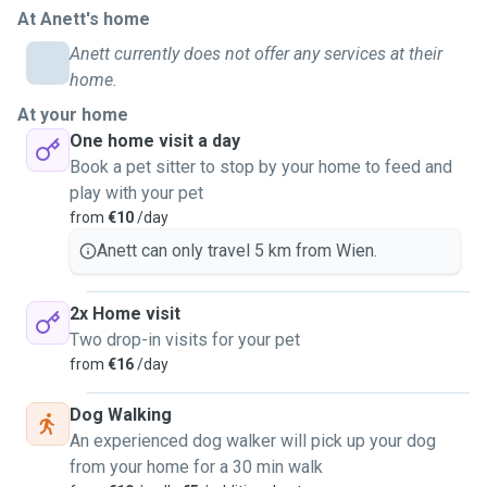
At Anett's home
würden uns sehr freuen, wenn du uns wählst.
Zwar haben wir noch wenig Erfahrung mit Hundsitting
Anett currently does not offer any services at their
gesammelt, sind wir immer mit Hunde. Hunde von
home.
Großeltern, Hunde von Freundin... Wir gehen oft zur
At your home
Hundkosmetikerin mit oder zum Tierarzt.
One home visit a day
Book a pet sitter to stop by your home to feed and
play with your pet
Wir haben zwei Wellensittiche.
from
€10
/day
Wir würden erstes Mal mit kleineren Hunden spazieren
Anett can only travel 5 km from Wien.
gehen und später können größere Hunde auch kommen, und
die Betreuung in zu Hause vom Besitzer.
2x Home visit
Wir freuen uns auf deine Meldung.
Two drop-in visits for your pet
from
€16
/day
Liebe Grüße
Dog Walking
An experienced dog walker will pick up your dog
from your home for a 30 min walk