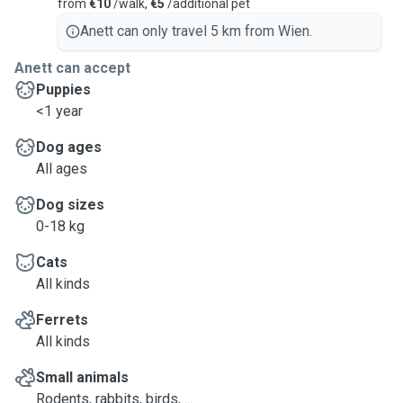
from
€10
/walk,
€5
/additional pet
Anett can only travel 5 km from Wien.
Anett can accept
Puppies
<1 year
Dog ages
All ages
Dog sizes
0-18 kg
Cats
All kinds
Ferrets
All kinds
Small animals
Rodents, rabbits, birds, ...