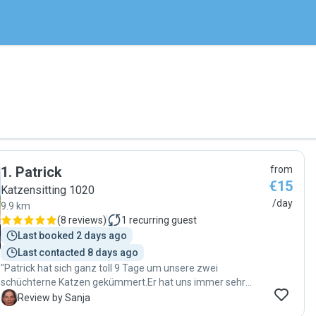
1
.
Patrick
from
€15
Katzensitting 1020
/day
9.9 km
(
8 reviews
)
1
recurring guest
Last booked 2 days ago
Last contacted 8 days ago
"Patrick hat sich ganz toll 9 Tage um unsere zwei
schüchterne Katzen gekümmert.Er hat uns immer sehr
nette Informationen zugeschickt,somit konnten wir
S
Review by Sanja
unseren Urlaub voll genießen .Er hat alles wie abgemacht