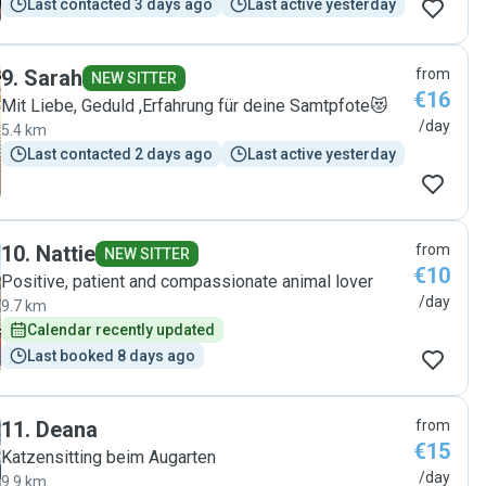
Last contacted 3 days ago
Last active yesterday
9
.
Sarah
from
NEW SITTER
€16
Mit Liebe, Geduld ,Erfahrung für deine Samtpfote😻
/day
5.4 km
Last contacted 2 days ago
Last active yesterday
10
.
Nattie
from
NEW SITTER
€10
Positive, patient and compassionate animal lover
/day
9.7 km
Calendar recently updated
Last booked 8 days ago
11
.
Deana
from
€15
Katzensitting beim Augarten
/day
9.9 km