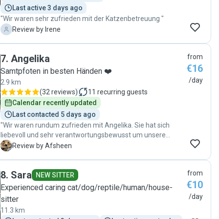
Last active 3 days ago
"Wir waren sehr zufrieden mit der Katzenbetreuung "
I
Review by Irene
7
.
Angelika
from
€16
Samtpfoten in besten Händen ❤️
/day
2.9 km
(
32 reviews
)
11
recurring guests
Calendar recently updated
Last contacted 5 days ago
"Wir waren rundum zufrieden mit Angelika. Sie hat sich
liebevoll und sehr verantwortungsbewusst um unsere
beiden Katzen gekümmert. Man merkt sofort, dass sie
A
Review by Afsheen
Tiere liebt und Erfahrung hat. Unsere Katzen haben sich bei
ihr richtig wohlgefühlt sogar die scheue Nala hat sich
8
.
Sara
from
streicheln lassen! 😊 Wenn wir wieder verreisen, werden wir
NEW SITTER
€10
Angelika auf jeden Fall erneut kontaktieren. Absolute
Experienced caring cat/dog/reptile/human/house-
Empfehlung! –Afsheen & Sepideh "
/day
sitter
11.3 km