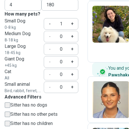
How many pets?
Small Dog
A
-
+
0-8 kg
Medium Dog
-
+
8-18 kg
Large Dog
-
+
18-45 kg
Giant Dog
-
+
+45 kg
You and y
Cat
-
+
Pawshak
All
Small animal
-
+
Bird, rabbit, ferret, ...
Advanced Filters
V
Sitter has no dogs
Sitter has no other pets
Sitter has no children