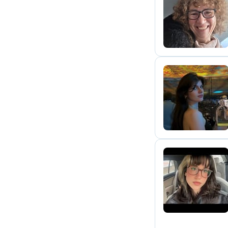
S
T
E