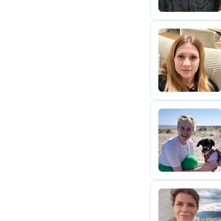
S
N
D