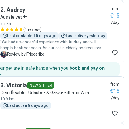
gemacht .Unsere Katzen haben sich wohlgefühlt bei ihm.
2
.
Audrey
from
Patrick ist super lieb und nett,pünktlich,gut
€15
organisiert,ordentlich und verlässlich. Wie würden ihn
Aussie vet 🧡
wieder gerne als Katzensitter nehmen. Danke lieber Patrick
/day
5.5 km
"
(
1 review
)
Last contacted 5 days ago
Last active yesterday
"We had a wonderful experience with Audrey and will
happily book her again. As our cat is elderly and requires
daily medication, it gave us great peace of mind that she is
F
Review by Friederike
a veterinarian. She was incredibly kind, reliable, and
communicative, sending regular updates and photos after
our pet are in safe hands when you
book and pay on
every visit. When our flight was unexpectedly delayed, she
e
.
even arranged an extra visit at very short notice, which we
really appreciated. Highly recommended!"
3
.
Victoria
from
NEW SITTER
€15
Dein flexibler Urlaubs- & Gassi-Sitter in Wien
/day
10.9 km
Last active 8 days ago