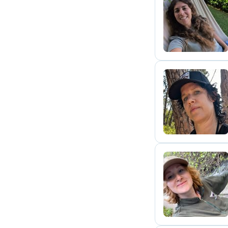
F
N
A