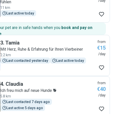
/day
fühlen
11 km
Last active today
our pet are in safe hands when you
book and pay on
e
.
3
.
Tamia
from
€15
Mit Herz, Ruhe & Erfahrung für Ihren Vierbeiner
/day
2.2 km
Last contacted yesterday
Last active today
4
.
Claudia
from
€40
Ich freu mich auf neue Hunde 🐕
/day
5.8 km
Last contacted 7 days ago
Last active 5 days ago