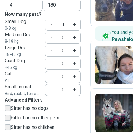
N
How many pets?
Small Dog
-
+
0-8 kg
You and y
Medium Dog
-
+
Pawshak
8-18 kg
Large Dog
-
+
18-45 kg
Giant Dog
T
-
+
+45 kg
Cat
-
+
All
Small animal
-
+
Bird, rabbit, ferret, ...
Advanced Filters
Sitter has no dogs
C
Sitter has no other pets
Sitter has no children