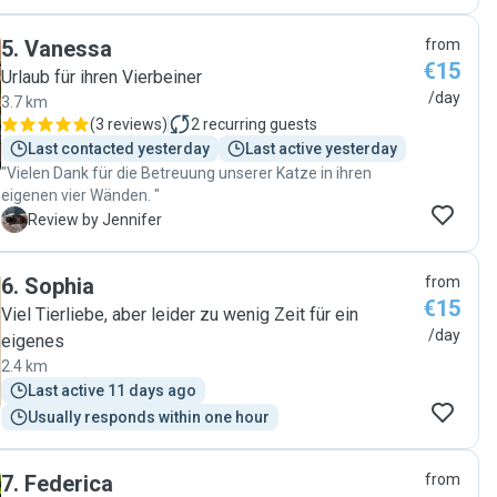
5
.
Vanessa
from
€15
Urlaub für ihren Vierbeiner
/day
3.7 km
(
3 reviews
)
2
recurring guests
Last contacted yesterday
Last active yesterday
"Vielen Dank für die Betreuung unserer Katze in ihren
eigenen vier Wänden. "
J
Review by Jennifer
6
.
Sophia
from
€15
Viel Tierliebe, aber leider zu wenig Zeit für ein
/day
eigenes
2.4 km
Last active 11 days ago
Usually responds within one hour
7
.
Federica
from