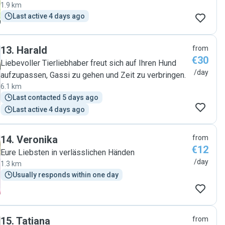
1.9 km
Last active 4 days ago
13
.
Harald
from
€30
Liebevoller Tierliebhaber freut sich auf Ihren Hund
/day
aufzupassen, Gassi zu gehen und Zeit zu verbringen.
6.1 km
Last contacted 5 days ago
Last active 4 days ago
14
.
Veronika
from
€12
Eure Liebsten in verlässlichen Händen
/day
1.3 km
Usually responds within one day
15
.
Tatiana
from