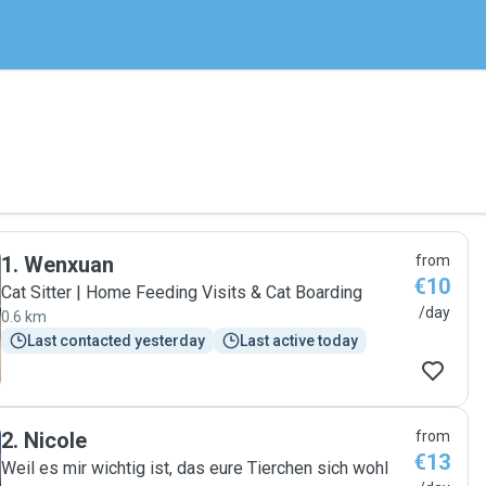
1
.
Wenxuan
from
€10
Cat Sitter | Home Feeding Visits & Cat Boarding
/day
0.6 km
Last contacted yesterday
Last active today
2
.
Nicole
from
€13
Weil es mir wichtig ist, das eure Tierchen sich wohl