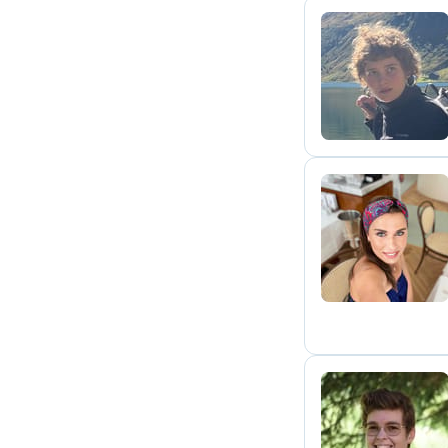
K
K
M