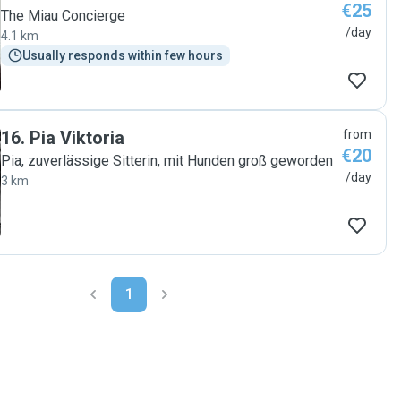
€25
The Miau Concierge
/day
4.1 km
Usually responds within few hours
16
.
Pia Viktoria
from
€20
Pia, zuverlässige Sitterin, mit Hunden groß geworden
/day
3 km
1