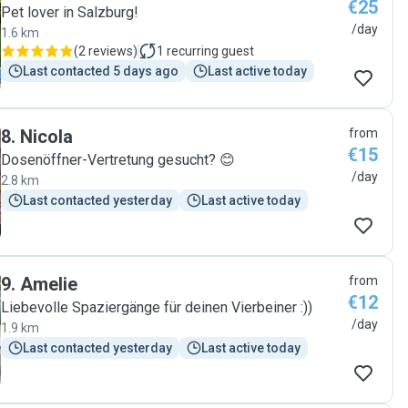
€25
Pet lover in Salzburg!
/day
1.6 km
(
2 reviews
)
1
recurring guest
Last contacted 5 days ago
Last active today
8
.
Nicola
from
€15
Dosenöffner-Vertretung gesucht? 😊
/day
2.8 km
Last contacted yesterday
Last active today
9
.
Amelie
from
€12
Liebevolle Spaziergänge für deinen Vierbeiner :))
/day
1.9 km
Last contacted yesterday
Last active today