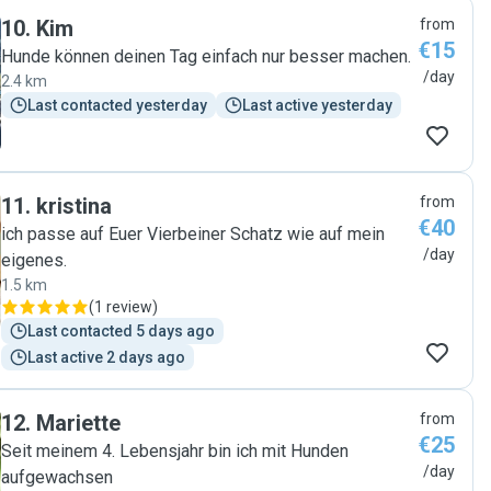
10
.
Kim
from
€15
Hunde können deinen Tag einfach nur besser machen.
/day
2.4 km
Last contacted yesterday
Last active yesterday
11
.
kristina
from
€40
ich passe auf Euer Vierbeiner Schatz wie auf mein
/day
eigenes.
1.5 km
(
1 review
)
Last contacted 5 days ago
Last active 2 days ago
12
.
Mariette
from
€25
Seit meinem 4. Lebensjahr bin ich mit Hunden
/day
aufgewachsen